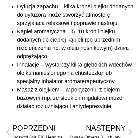
Dyfuzja zapachu – kilka kropel olejku dodanych
do dyfuzora może stworzyć atmosferę
sprzyjającą relaksowi i poprawie nastroju.
Kąpiel aromatyczna – 5–10 kropli olejku
dodanych do ciepłej kąpieli (po uprzednim
rozcieńczeniu np. w oleju nośnikowym) działa
odprężająco.
Inhalacje – wystarczy kilka głębokich wdechów
olejku naniesionego na chusteczkę lub
specjalny inhalator aromaterapeutyczny
Masaż z olejkiem – w połączeniu z olejem
bazowym (np. ze słodkich migdałów) może
działać rozluźniająco i antydepresyjnie.
POPRZEDNI
NASTĘPNY
Inozytol (wit B8) i jego zastosowanie w terapii wspomagającej zaburzeń psychicznych
Kwasy Omega 3 i ich wpływ na funkcje psychiczne