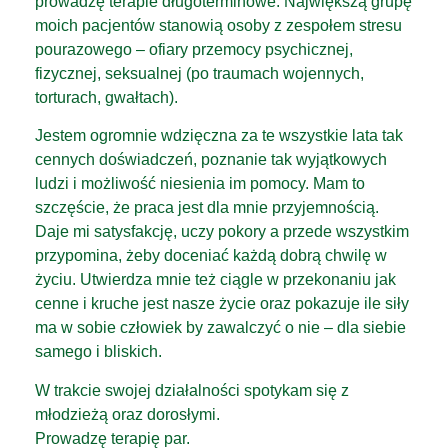
prowadzę terapie długoterminowe. Największą grupę
moich pacjentów stanowią osoby z zespołem stresu
pourazowego – ofiary przemocy psychicznej,
fizycznej, seksualnej (po traumach wojennych,
torturach, gwałtach).
Jestem ogromnie wdzięczna za te wszystkie lata tak
cennych doświadczeń, poznanie tak wyjątkowych
ludzi i możliwość niesienia im pomocy. Mam to
szczęście, że praca jest dla mnie przyjemnością.
Daje mi satysfakcję, uczy pokory a przede wszystkim
przypomina, żeby doceniać każdą dobrą chwilę w
życiu. Utwierdza mnie też ciągle w przekonaniu jak
cenne i kruche jest nasze życie oraz pokazuje ile siły
ma w sobie człowiek by zawalczyć o nie – dla siebie
samego i bliskich.
W trakcie swojej działalności spotykam się z
młodzieżą oraz dorosłymi.
Prowadzę terapię par.