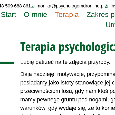
48 509 688 861
monika@psychologemdronline.pl
In
Start
O mnie
Terapia
Zakres 
Um
Terapia psychologi
Lubię patrzeć na te zdjęcia przyrody.
Dają nadzieję, motywacje, przypominaj
posiadamy jako istoty stanowiące jej
przeciwnościom losu, gdy nam ktoś po
mamy pewnego gruntu pod nogami, gd
warunków, gdy wydaje się, że to konie