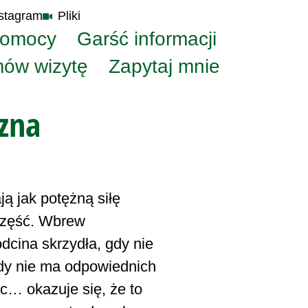
stagram
Pliki
pomocy
Garść informacji
ów wizytę
Zapytaj mnie
czna
ą jak potężną siłę
 część. Wbrew
dcina skrzydła, gdy nie
y nie ma odpowiednich
c… okazuje się, że to