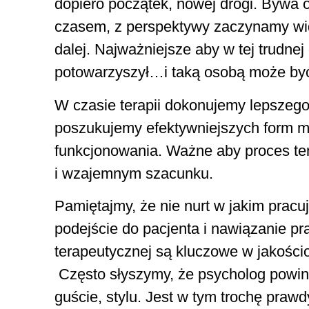
dopiero początek, nowej drogi. Bywa 
czasem, z perspektywy zaczynamy wid
dalej. Najważniejsze aby w tej trudne
potowarzyszył…i taką osobą może być
W czasie terapii dokonujemy lepszego
poszukujemy efektywniejszych form my
funkcjonowania. Ważne aby proces ten
i wzajemnym szacunku.
Pamiętajmy, że nie nurt w jakim pracu
podejście do pacjenta i nawiązanie pra
terapeutycznej są kluczowe w jakościo
Często słyszymy, że psycholog powi
guście, stylu. Jest w tym trochę pra