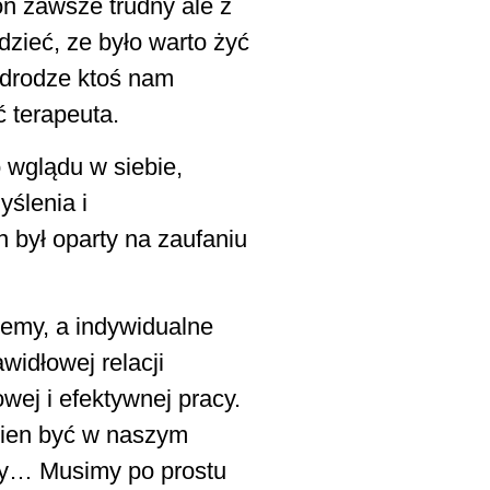
on zawsze trudny ale z
zieć, ze było warto żyć
j drodze ktoś nam
 terapeuta.
 wglądu w siebie,
ślenia i
 był oparty na zaufaniu
jemy, a indywidualne
widłowej relacji
wej i efektywnej pracy.
nien być w naszym
wdy… Musimy po prostu